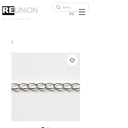
silver / gold
/ wholesale
/ OEM