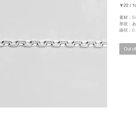
￥22
/
1
1cm
ご
素材：Sil
と
形状：あ
に
線径：0.
￥22
幅：約2.
単位：1
Out of
商品価