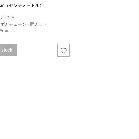
格
cm（センチメートル）
ver925 
ずきチェーン 4面カット
6mm 
0mm
m 売り
 stock
格は（税抜き）価格です。