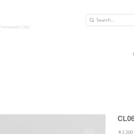
/ wholesale
/ OEM
CL0
￥2,200